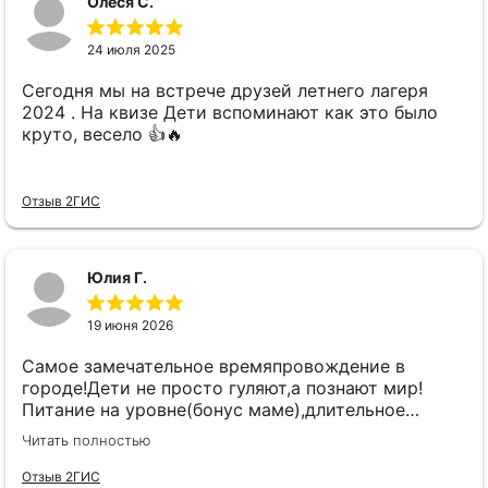
Олеся С.
словах-вы лучшие! Креативные, веселые,
принимающие и понимающие! Коммуникативные
24 июля 2025
навыки на высшем уровне. Моментальная
обратная связь в чате, фото, видео, мастер-
Сегодня мы на встрече друзей летнего лагеря
классы, уроки английского и китайского,
2024 . На квизе Дети вспоминают как это было
творческие занятия! Восторг! И это не моё
круто, весело 👍🔥
мнение, а ребенка! Спасибоооо!!!
Отзыв 2ГИС
Юлия Г.
19 июня 2026
Самое замечательное времяпровождение в
городе!Дети не просто гуляют,а познают мир!
Питание на уровне(бонус маме),длительное
пребывание (бонус папе.Деть приходит без задних
Читать полностью
лап,спит и с радостью бежит обратно)Спасибо
большое)
Отзыв 2ГИС