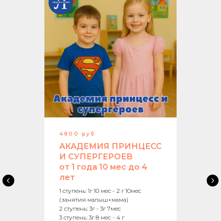
4800 руб
АКАДЕМИЯ ПРИНЦЕСС
И СУПЕРГЕРОЕВ
от 1 года 10 мес до 4
лет
1 ступень: 1г 10 мес - 2 г 10мес
(занятия малыш+мама)
2 ступень: 3г - 3г 7мес
3 ступень: 3г 8 мес - 4 г