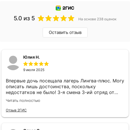
5.0
из 5
На основе 238 оценок
Оставить отзыв
Юлия Н.
9 июля 2025
Впервые дочь посещала лагерь Лингва-плюс. Могу
описать лишь достоинства, поскольку
недостатков не было! 3-я смена 3-ий отряд от
лица родителя выражаю большую благодарность
Читать полностью
воспитателям и вожатым! Можно сделать день
для ребят насыщенным, но влюбить их в себя
Отзыв 2ГИС
можно только искренностью и желанием
делиться своей любовью! Большой бесценный
труд должен иметь обратную связь! И она в