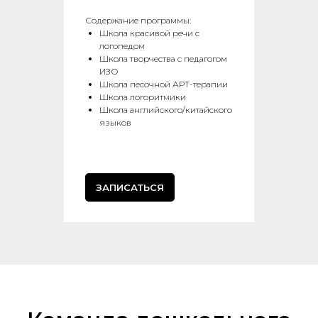
Содержание программы:
Школа красивой речи с
логопедом
Школа творчества с педагогом
ИЗО
Школа песочной АРТ-терапии
Школа логоритмики
Школа английского/китайского
языков
ЗАПИСАТЬСЯ