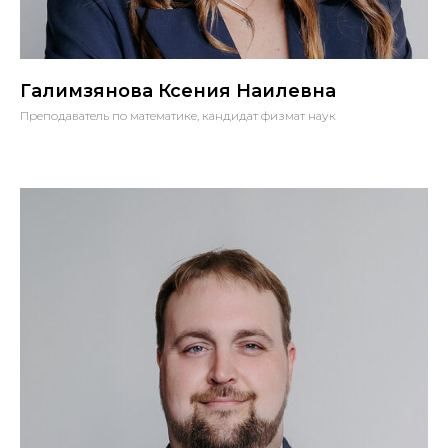
Галимзянова Ксения Наилевна
Преподаватель по математике, кандидат физмат наук