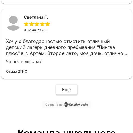
Светлана Г.
8 июня 2026
Хочу с благодарностью отметить отличный
детский лагерь дневного пребывания "Лингва
плюс" в г. Артём. Второе лето, моя дочь, отлично
проводит время в насыщенном событиями
Читать полностью
водовороте преключений 🫶. Мы живём во
Владивостоке, но выбираем Вас в г. Артеме.
Отзыв 2ГИС
Спасибо коллективу "Лингва плюс" за старание,
ответственное отношение к нашим детям и
творческий подход, которым вы наполняете
Еще
каждую смену. Обожаю вашу зарядку, вожатые
бодро держат детей в тонусе утреннего "движа"
Сделано на
👍.
Команда школьного